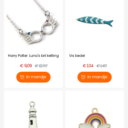
Harry Potter: Luna's bril ketting
Vis bedel
€ 9,09
€ 12,99
€ 1,04
€ 1,49
In mandje
In mandje