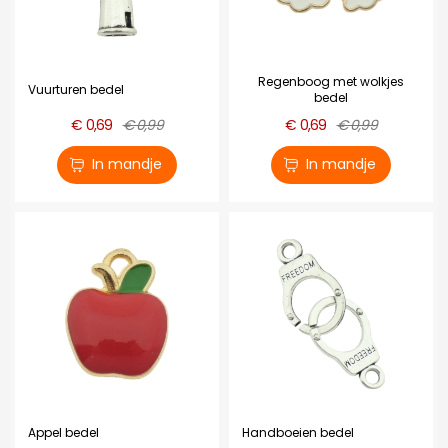
Regenboog met wolkjes
Vuurturen bedel
bedel
€ 0,69
€ 0,99
€ 0,69
€ 0,99
In mandje
In mandje
Appel bedel
Handboeien bedel