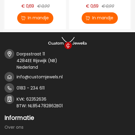
€ 0,69
€ 0,99
€ 0,69
€ 0,99
In mandje
In mandje
Dorpsstraat 11
4284EE Rijswijk (NB)
Nederland
info@customjewels.nl
0183 - 234 611
KVK: 62352636
BTW: NL854782862B01
Informatie
Over ons