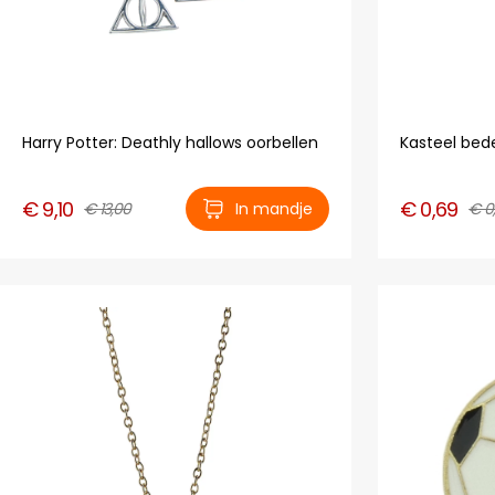
Harry Potter: Deathly hallows oorbellen
Kasteel bed
€ 9,10
€ 0,69
€ 13,00
In mandje
€ 0