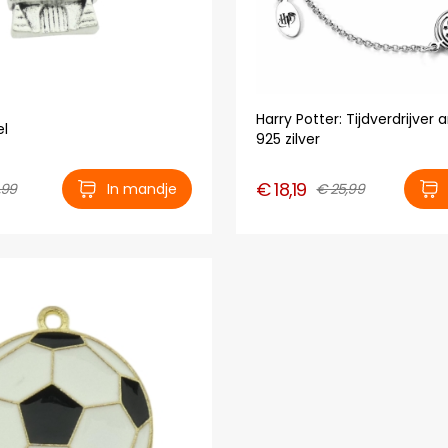
Harry Potter: Tijdverdrijver
el
925 zilver
€ 18,19
,99
In mandje
€ 25,99