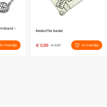
 armband -
Reiskoffer bedel
€ 0,69
In mandje
€ 0,99
In mandje