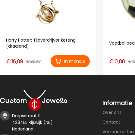
Harry Potter: Tijdverdrijver ketting
Voetbal bed
(draaiend)
€ 16,09
€ 0,88
€ 22,99
In mandje
€ 1,
Informatie
Over ons
Dorpsstraat 11
Contact
4284EE Rijswijk (NB)
Nederland
Verzendkosten 