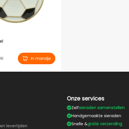
el
25
In mandje
Onze services
Zelf
sieraden samenstellen
Handgemaakte sieraden
Snelle &
gratis verzending
en levertijden