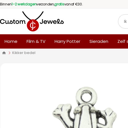
Binnen
1–2 werkdagen
verzonden,
gratis
vanaf €30.
Home
Film & TV
Harry Potter
Sieraden
Zelf
Kikker bedel