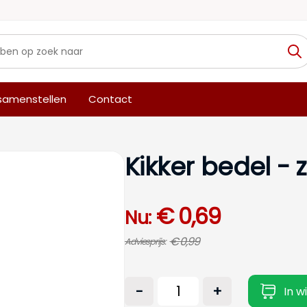
 samenstellen
Contact
Kikker bedel - z
€ 0,69
Nu:
€ 0,99
Adviesprijs:
-
+
In w