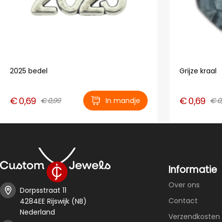
2025 bedel
Grijze kraal
€ 0,69
€ 0,69
€ 0,99
In mandje
€ 0
Informatie
Over ons
Dorpsstraat 11
Contact
4284EE Rijswijk (NB)
Nederland
Verzendkosten 