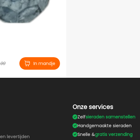
,99
In mandje
Onze services
Zelf
sieraden samenstellen
Handgemaakte sieraden
Snelle &
gratis verzending
en levertijden