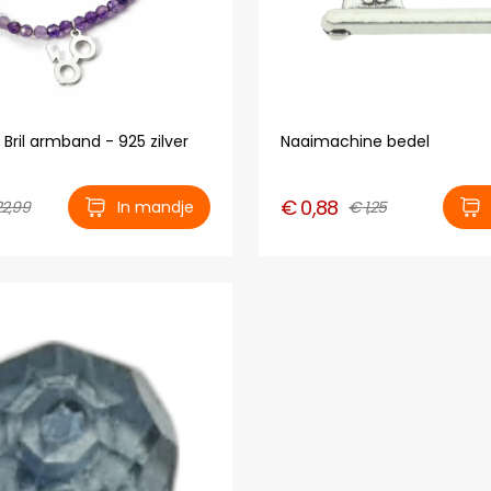
 Bril armband - 925 zilver
Naaimachine bedel
€ 0,88
22,99
In mandje
€ 1,25