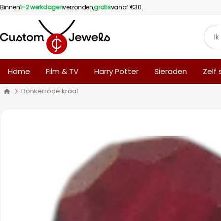
Binnen
1–2 werkdagen
verzonden,
gratis
vanaf €30.
Home
Film & TV
Harry Potter
Sieraden
Zelf
Donkerrode kraal