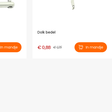
Dolk bedel
€ 0,88
In mandje
€ 1,25
In mandje