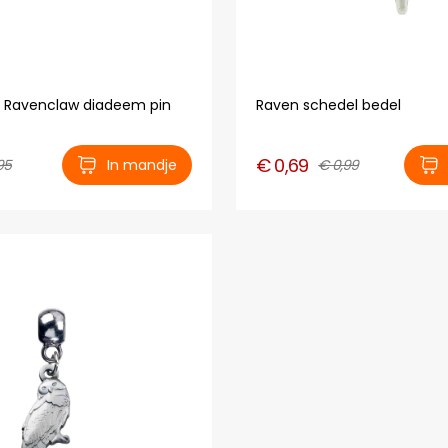
r: Ravenclaw diadeem pin
Raven schedel bedel
€ 0,69
95
In mandje
€ 0,99