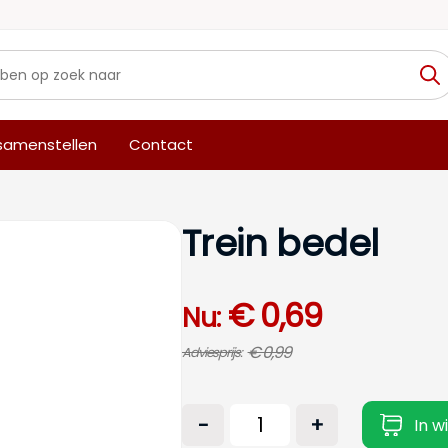
 samenstellen
Contact
Trein bedel
€ 0,69
Nu:
€ 0,99
Adviesprijs:
-
+
In w