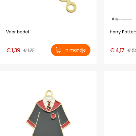
Veer bedel
Harry Potte
€ 1,39
€ 4,17
€ 1,99
In mandje
€ 5,