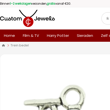
Binnen
1–2 werkdagen
verzonden,
gratis
vanaf €30.
Home
Film & TV
Harry Potter
Sieraden
Zelf
Trein bedel