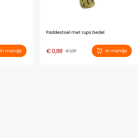
Paddestoel met rups bedel
€ 0,88
In mandje
€ 1,25
In mandje