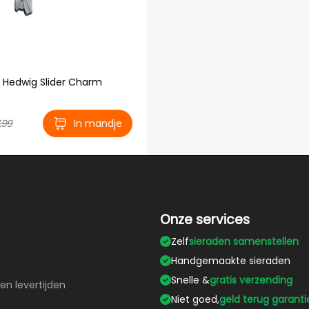
: Hedwig Slider Charm
,99
In mandje
Onze services
Zelf
sieraden samenstellen
Handgemaakte sieraden
Snelle &
gratis verzending
en levertijden
Niet goed,
geld terug garanti