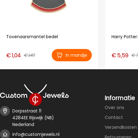
Tovenaarsmantel bedel
Harry Potter
€ 1,04
€ 5,59
€ 1,49
In mandje
€ 7
Informatie
Over ons
Dorpsstraat 11
Contact
4284EE Rijswijk (NB)
Nederland
Verzendkosten 
info@customjewels.nl
Retourneren