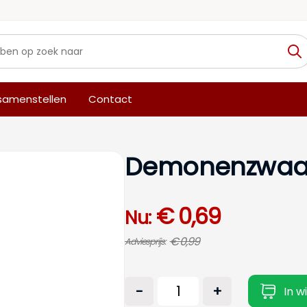
 samenstellen
Contact
Demonenzwaard 
€ 0,69
Nu:
€ 0,99
Adviesprijs:
-
+
In w