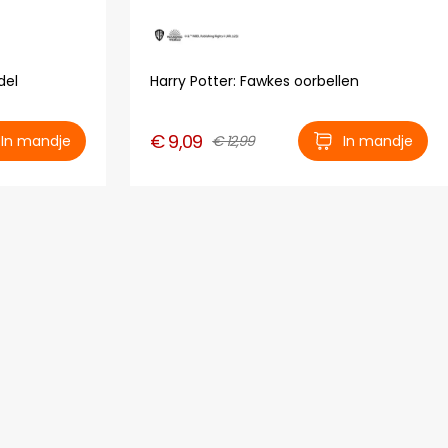
del
Harry Potter: Fawkes oorbellen
€ 9,09
In mandje
€ 12,99
In mandje