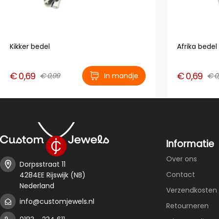
Kikker bedel
Afrika bedel
€ 0,69
€ 0,69
€ 0,99
In mandje
€ 0
Informatie
Over ons
Dorpsstraat 11
Contact
4284EE Rijswijk (NB)
Nederland
Verzendkosten 
info@customjewels.nl
Retourneren