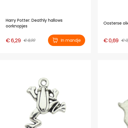
Harry Potter: Deathly hallows
Oosterse ol
oorknopjes
€ 6,29
€ 0,69
€ 8,99
In mandje
€ 0