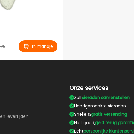
,99
In mandje
Onze services
Zelf
sieraden samenstellen
Handgemaakte sieraden
Snelle &
gratis verzending
en levertijden
Niet goed,
geld terug garanti
Écht
persoonlijke klantenserv