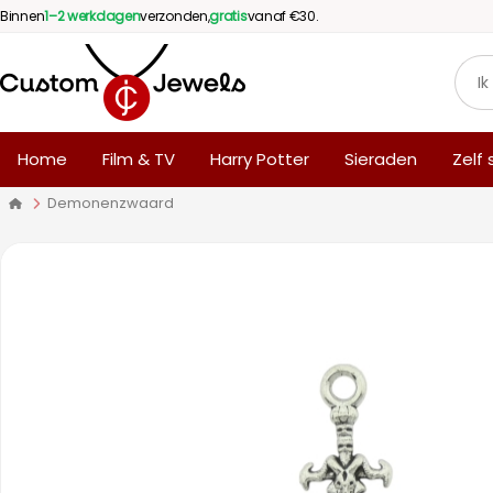
Binnen
1–2 werkdagen
verzonden,
gratis
vanaf €30.
Home
Film & TV
Harry Potter
Sieraden
Zelf
Demonenzwaard