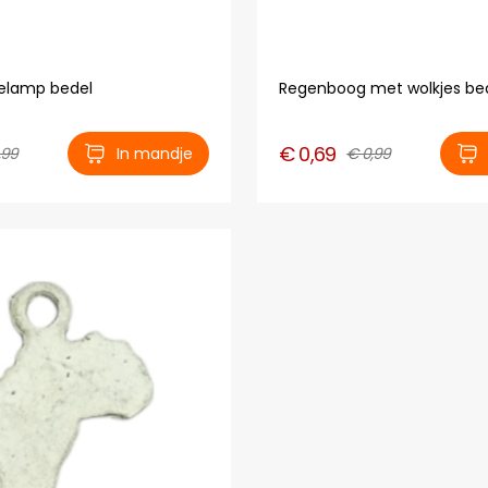
ielamp bedel
Regenboog met wolkjes be
€ 0,69
,99
In mandje
€ 0,99