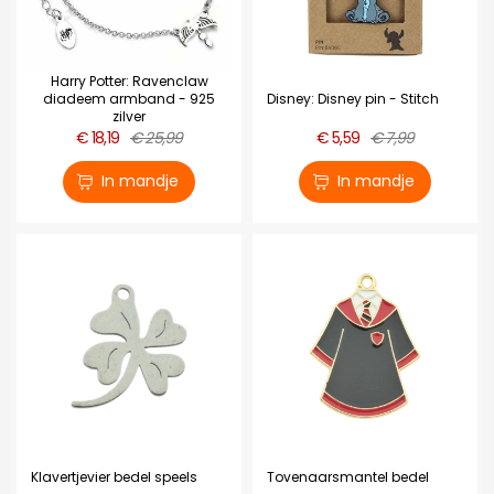
Harry Potter: Ravenclaw
diadeem armband - 925
Disney: Disney pin - Stitch
zilver
€ 18,19
€ 25,99
€ 5,59
€ 7,99
In mandje
In mandje
Klavertjevier bedel speels
Tovenaarsmantel bedel