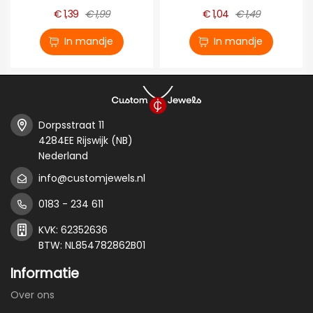
€ 1,39
€ 1,99
€ 1,04
€ 1,49
In mandje
In mandje
Dorpsstraat 11
4284EE Rijswijk (NB)
Nederland
info@customjewels.nl
0183 - 234 611
KVK: 62352636
BTW: NL854782862B01
Informatie
Over ons