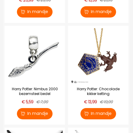
In mandje
In mandje
Harry Potter: Nimbus 2000
Harry Potter: Chocolade
bezemsteel bedel
kikker ketting
€ 5,59
€ 7,99
€ 13,99
€ 19,99
In mandje
In mandje