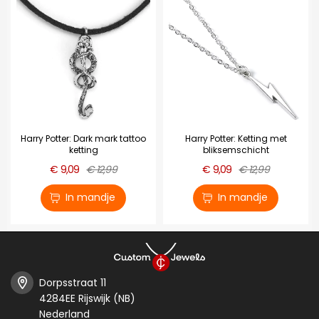
Harry Potter: Dark mark tattoo
Harry Potter: Ketting met
ketting
bliksemschicht
€ 9,09
€ 12,99
€ 9,09
€ 12,99
In mandje
In mandje
Dorpsstraat 11
4284EE Rijswijk (NB)
Nederland