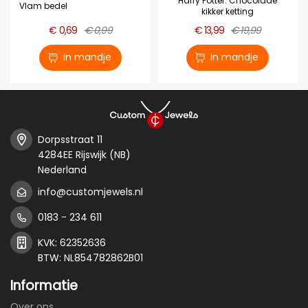
Harry Potter: Chocolade
Vlam bedel
kikker ketting
€ 0,69
€ 0,99
€ 13,99
€ 19,99
In mandje
In mandje
Dorpsstraat 11
4284EE Rijswijk (NB)
Nederland
info@customjewels.nl
0183 - 234 611
KVK: 62352636
BTW: NL854782862B01
Informatie
Over ons