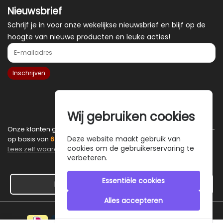
Nieuwsbrief
Schrijf je in voor onze wekelijkse nieuwsbrief en blijf op de
hoogte van nieuwe producten en leuke acties!
E-mailadres
Inschrijven
Wij gebruiken cookies
Onze klanten geven
CustomJewels.nl
een gemiddelde van
9.7
-
Deze website maakt gebruik van
op basis van
6
échte reviews.
cookies om de gebruikerservaring te
Lees zelf waarom ze zo enthousiast zijn.
.
verbeteren.
Essentiële cookies
Hier de overeenkomst ontbinden
Alles accepteren
Veilig betalen met