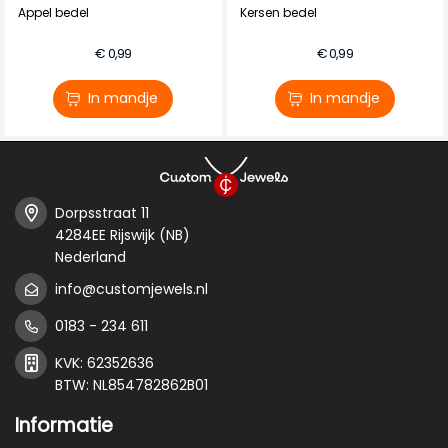
Appel bedel
Kersen bedel
€ 0,99
€ 0,99
In mandje
In mandje
Dorpsstraat 11
4284EE Rijswijk (NB)
Nederland
info@customjewels.nl
0183 - 234 611
KVK: 62352636
BTW: NL854782862B01
Informatie