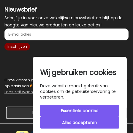
Nieuwsbrief
Schrijf je in voor onze wekelijkse nieuwsbrief en blijf op de
hoogte van nieuwe producten en leuke acties!
E-mailadres
Inschrijven
Wij gebruiken cookies
Onze klanten geven
CustomJewels.nl
een gemiddelde van
9.7
-
Deze website maakt gebruik van
op basis van
6
échte reviews.
cookies om de gebruikerservaring te
Lees zelf waarom ze zo enthousiast zijn.
.
verbeteren.
Essentiële cookies
Hier de overeenkomst ontbinden
Alles accepteren
Veilig betalen met